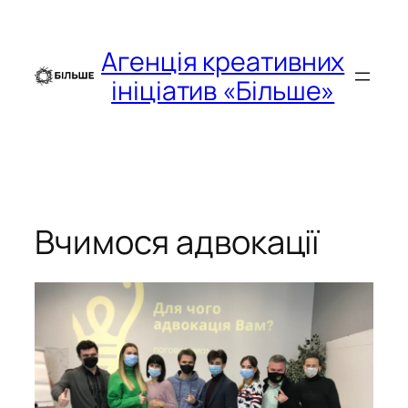
Перейти
до
Агенція креативних
вмісту
ініціатив «Більше»
Вчимося адвокації