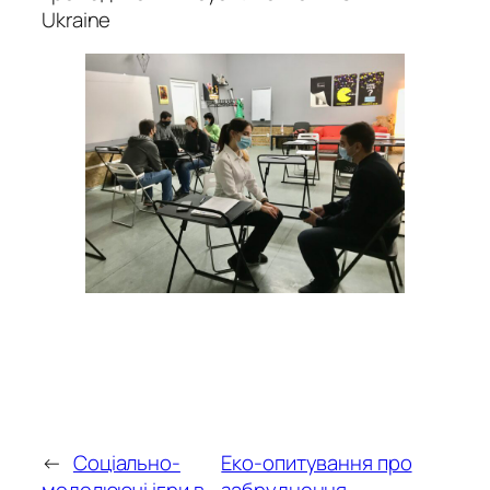
Ukraine
←
Соціально-
Еко-опитування про
моделюючі ігри в
забруднення