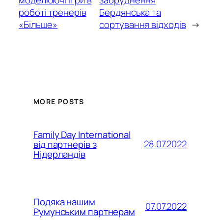
роботі тренерів
Бердянська та
«Більше»
сортування відходів
→
MORE POSTS
Family Day International
28.07.2022
від партнерів з
Нідерландів
Подяка нашим
07.07.2022
Румунським партнерам