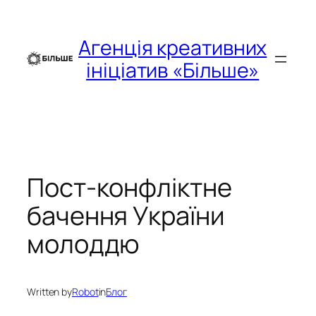
Перейти
до
Агенція креативних
вмісту
ініціатив «Більше»
Пост-конфліктне
бачення України
молоддю
Written by
Robot
in
Блог