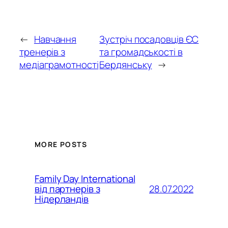
←
Навчання
Зустріч посадовців ЄС
тренерів з
та громадськості в
медіаграмотності
Бердянську
→
MORE POSTS
Family Day International
28.07.2022
від партнерів з
Нідерландів