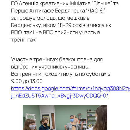
ГО Агенція креативних ініціатив “Більше” та
Перше Антикафе Бердянська “ЧАС Є”
запрошує молодь, що мешкає в
Бердянську, віком 18-29 років з числа як
ВПО, так і не ВПО прийняти участь в
тренінгах
Участь в тренінгах безкоштовна для
відібраних учасників/учасниць.
Всі тренінги походитимуть по суботах з
9.00 до 13.00
https://docs.google.com/forms/d/1hqyqq308N2q
j_nEdZU5T5Awna_xBvgj-3DwyCDQQ-0/