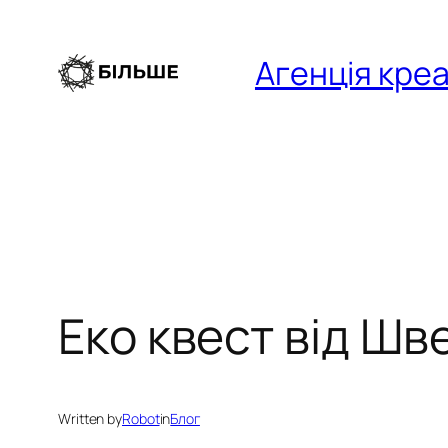
Перейти
до
Агенція креа
вмісту
Еко квест від Шв
Written by
Robot
in
Блог