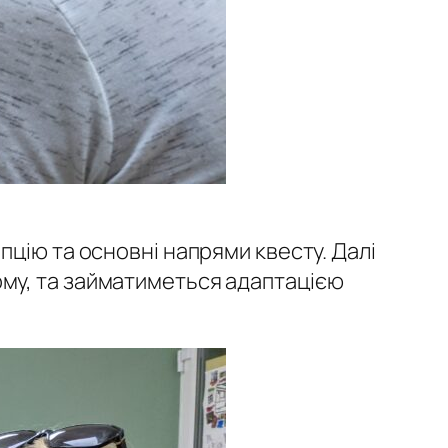
цію та основні напрями квесту. Далі
му, та займатиметься адаптацією