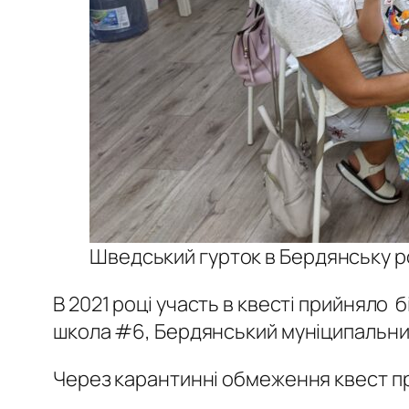
Шведський гурток в Бердянську р
В 2021 році участь в квесті прийняло 
школа #6, Бердянський муніципальний л
Через карантинні обмеження квест про