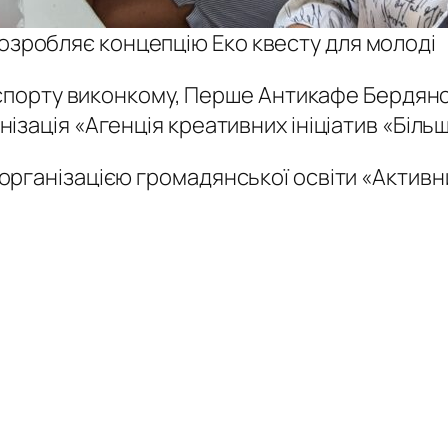
озробляє концепцію Еко квесту для молоді
 спорту виконкому, Перше Антикафе Бердянськ
зація «Агенція креативних ініціатив «Більш
рганізацією громадянської освіти «Активним