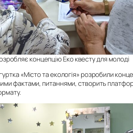
озробляє концепцію Еко квесту для молоді
уртка «Місто та екологія» розробили концеп
вими фактами, питаннями, створить платфор
ормату.