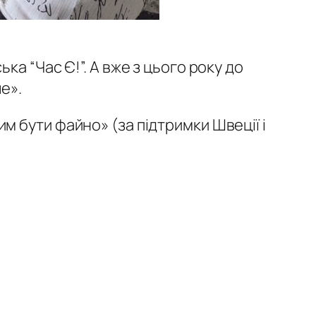
а “Час Є!”. А вже з цього року до
е».
 бути файно» (за підтримки Швеції і