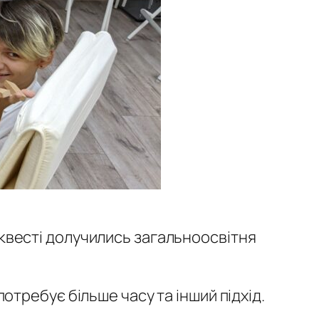
в квесті долучились загальноосвітня
требує більше часу та інший підхід.