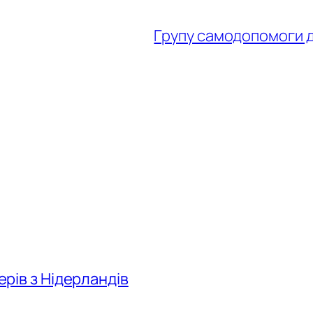
Групу самодопомоги дл
нерів з Нідерландів