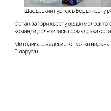
Шведський гурток в Бердянську р
Організатори квесту відділ молоді та
команди долучилась громадська органі
Методика Шведського гуртка надана о
Білорусії)